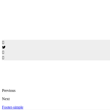
©Suparo Te
Previous
Next
Footer-simple