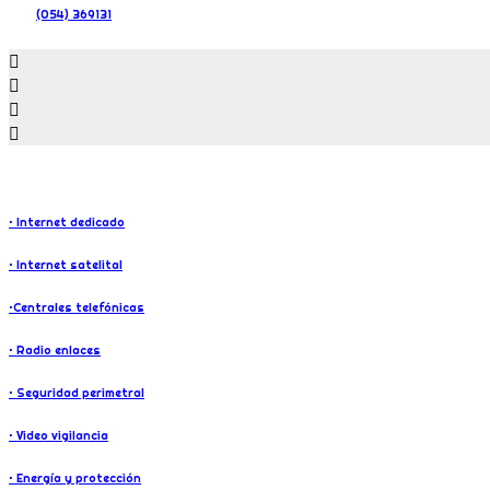
(054) 369131
SERVICIOS
• Internet dedicado
• Internet satelital
•Centrales telefónicas
• Radio enlaces
• Seguridad perimetral
• Video vigilancia
• Energía y protección