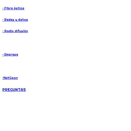
• Fibra óptica
• Redes y datos
• Radio difusión
SOBRE NOSOTROS
• Empresa
Internet residencial
•NetGpon
PREGUNTAS
UBICANOS