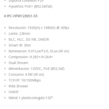
Soporta conexión P2P
4 puertos PoE+ (802.3af/at)
4 IPC-HFW1230S1-S5
Resolución: 1920(H) x 1080(V) @ 30fps
Lente: 2.8mm
BLC, HLC, 3D-NR, DWDR
Smart IR: 30m
Iluminacion: 0.01Lux/F2.0, 0Lux (IR on)
Compresion: H.265+/H.264+
Dual Stream
Alimentacion: 12VDC, PoE (802.3af)
Consumo 4.3W (IR on)
TCP/IP: 10/100Mbps
Web Brower
ONVIF
Metal + plasticoAngulo:120°