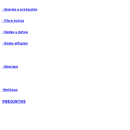
• Energía y protección
• Fibra óptica
• Redes y datos
• Radio difusión
SOBRE NOSOTROS
• Empresa
Internet residencial
•NetGpon
PREGUNTAS
UBICANOS