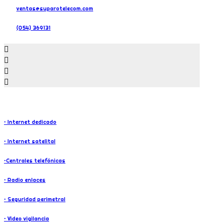
ventas@suparotelecom.com
(054) 369131
SERVICIOS
• Internet dedicado
• Internet satelital
•Centrales telefónicas
• Radio enlaces
• Seguridad perimetral
• Video vigilancia